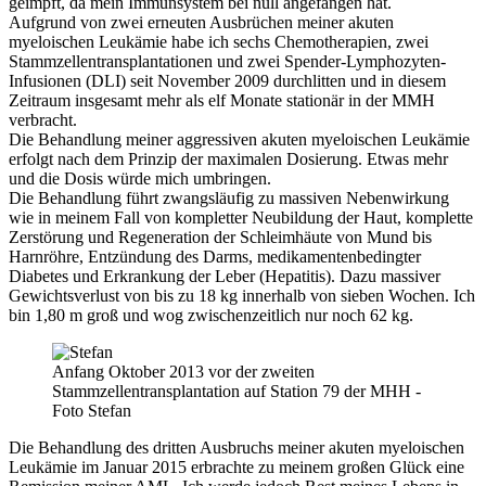
geimpft, da mein Immunsystem bei null angefangen hat.
Aufgrund von zwei erneuten Ausbrüchen meiner akuten
myeloischen Leukämie habe ich sechs Chemotherapien, zwei
Stammzellentransplantationen und zwei Spender-Lymphozyten-
Infusionen (DLI) seit November 2009 durchlitten und in diesem
Zeitraum insgesamt mehr als elf Monate stationär in der MMH
verbracht.
Die Behandlung meiner aggressiven akuten myeloischen Leukämie
erfolgt nach dem Prinzip der maximalen Dosierung. Etwas mehr
und die Dosis würde mich umbringen.
Die Behandlung führt zwangsläufig zu massiven Nebenwirkung
wie in meinem Fall von kompletter Neubildung der Haut, komplette
Zerstörung und Regeneration der Schleimhäute von Mund bis
Harnröhre, Entzündung des Darms, medikamentenbedingter
Diabetes und Erkrankung der Leber (Hepatitis). Dazu massiver
Gewichtsverlust von bis zu 18 kg innerhalb von sieben Wochen. Ich
bin 1,80 m groß und wog zwischenzeitlich nur noch 62 kg.
Anfang Oktober 2013 vor der zweiten
Stammzellentransplantation auf Station 79 der MHH -
Foto Stefan
Die Behandlung des dritten Ausbruchs meiner akuten myeloischen
Leukämie im Januar 2015 erbrachte zu meinem großen Glück eine