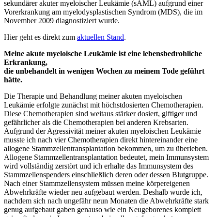
sekundärer akuter myeloischer Leukämie (sAML) aufgrund einer
Vorerkrankung am myelodysplastischen Syndrom (MDS), die im
November 2009 diagnostiziert wurde.
Hier geht es direkt zum
aktuellen Stand
.
Meine akute myeloische Leukämie ist eine lebensbedrohliche
Erkrankung,
die unbehandelt in wenigen Wochen zu meinem Tode geführt
hätte.
Die Therapie und Behandlung meiner akuten myeloischen
Leukämie erfolgte zunächst mit höchstdosierten Chemotherapien.
Diese Chemotherapien sind weitaus stärker dosiert, giftiger und
gefährlicher als die Chemotherapien bei anderen Krebsarten.
Aufgrund der Agressivität meiner akuten myeloischen Leukämie
musste ich nach vier Chemotherapien direkt hintereinander eine
allogene Stammzellentransplantation bekommen, um zu überleben.
Allogene Stammzellentransplantation bedeutet, mein Immunsystem
wird vollständig zerstört und ich erhalte das Immunsystem des
Stammzellenspenders einschließlich deren oder dessen Blutgruppe.
Nach einer Stammzellensystem müssen meine körpereigenen
Abwehrkräfte wieder neu aufgebaut werden. Deshalb wurde ich,
nachdem sich nach ungefähr neun Monaten die Abwehrkräfte stark
genug aufgebaut gaben genauso wie ein Neugeborenes komplett