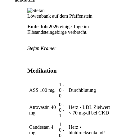
Löwenbank auf dem Pfaffenstein
Ende Juli 2026
einige Tage im
Elbsandsteingebirge verbracht.
Stefan Kramer
Medikation
1 -
ASS 100 mg
0 -
Durchblutung
0
0 -
Atrovastin 40
Herz • LDL Zielwert
0 -
mg
< 70 mg/dl bei CKD
1
1 -
Candestan 4
Herz •
0 -
mg
blutdrucksenkend!
0