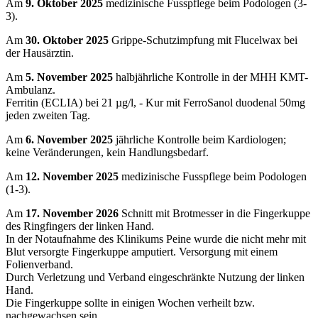
Am
9. Oktober 2025
medizinische Fusspflege beim Podologen (3-
3).
Am
30. Oktober 2025
Grippe-Schutzimpfung mit Flucelwax bei
der Hausärztin.
Am
5. November 2025
halbjährliche Kontrolle in der MHH KMT-
Ambulanz.
Ferritin (ECLIA) bei 21 µg/l, - Kur mit FerroSanol duodenal 50mg
jeden zweiten Tag.
Am
6. November 2025
jährliche Kontrolle beim Kardiologen;
keine Veränderungen, kein Handlungsbedarf.
Am
12. November 2025
medizinische Fusspflege beim Podologen
(1-3).
Am
17. November 2026
Schnitt mit Brotmesser in die Fingerkuppe
des Ringfingers der linken Hand.
In der Notaufnahme des Klinikums Peine wurde die nicht mehr mit
Blut versorgte Fingerkuppe amputiert. Versorgung mit einem
Folienverband.
Durch Verletzung und Verband eingeschränkte Nutzung der linken
Hand.
Die Fingerkuppe sollte in einigen Wochen verheilt bzw.
nachgewachsen sein.