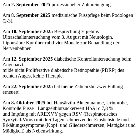
Am
2. September 2025
professioneller Zahnreinigung.
Am
8. September 2025
medizinische Fusspflege beim Podologen
(2-3).
Am
10. September 2025
Besprechung Ergebnis
Ultraschalluntersuchung vom 3. August mit Neurologin.
Liponsäure Kur über rubd vier Monate zur Behandlung der
Nervenbahnen
Am
12. September 2025
diabetische Kontrolluntersuchung beim
Augenarzt.
milde nicht Proliferative diabetische Retinopathie (PDRP) des
rechten Auges, keine Therapie.
Am
22. September 2025
hat meine Zahnärztin zwei Füllung
erneuert.
Am
8. Oktober 2025
bei Hausärztin Blutentnahme, Urinprobe,
Kontrolle Füsse - Langzeitblutzuckerwert HbA1c 7,8 %
und Impfung mit AREXVY gegen RSV (Respiratorisches
Synzytial-Virus) mit drei Tagen schmerzender Einstichstelle und
Erkältungssymptome (Kopf- und Gliederschmerzen, Mattigkeit und
Müdigkeit) als Nebenwirkung.