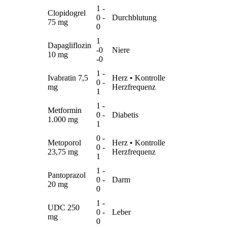
1 -
Clopidogrel
0 -
Durchblutung
75 mg
0
1
Dapagliflozin
-0
Niere
10 mg
-0
1 -
Ivabratin 7,5
Herz • Kontrolle
0 -
mg
Herzfrequenz
1
1 -
Metformin
0 -
Diabetis
1.000 mg
1
0 -
Metoporol
Herz • Kontrolle
0 -
23,75 mg
Herzfrequenz
1
1 -
Pantoprazol
0 -
Darm
20 mg
0
1 -
UDC 250
0 -
Leber
mg
0