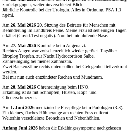
zurückgegngen, weiterhinverschleiert Blick.
Jährliche Kontrolle bei der Urologin. Alles in Ordnung, PSA 1,3
ng/ml.
Am
26. Mai 2026
20. Sitzung des Beirates für Menschen mit
Behinderung im Landkreis Peine. Meine Frau ist seit einigen Tagen
erkältet (Covid-Test negativ). Nun bei mir alufende Nase.
Am
27. Mai 2026
Kontrolle beim Augenarzt.
Rechtes Augen war zwischenzeitlich wieder gerötet. Tagsüber
Idroplog Tropfen, zur Nacht Hydrocortison Salbe.
Zahnreinigung bei meiner Zahnärztin.
Zwei Backenzähne rechts unten sollten bei Gelegenheit teilverkront
werden.
Bei mir nun auch entzündeter Rachen und Mundraum.
Am
28. Mai 2026
Ohrenreinigung beim HNO.
Erkältung ist da mit Schnupfen, Husten, Kopf- und
Gliederschmerzen.
Am
1. Juni 2026
medizinische Fusspflege beim Podologen (3-3).
Ein kleines, flaches Hühnerauge am rechten Fuss entfernt.
Weiterhin verschleimte Bronchien und Nebenhöhlen.
Anfang Juni 2026
haben die Erkältingssymptome nachgelassen