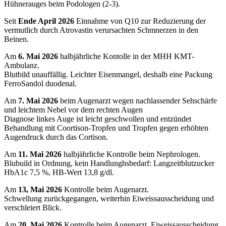
Hühnerauges beim Podologen (2-3).
Seit
Ende April 2026
Einnahme von Q10 zur Reduzierung der
vermutlich durch Atrovastin verursachten Schmnerzen in den
Beinen.
Am
6. Mai 2026
halbjährliche Kontolle in der MHH KMT-
Ambulanz.
Blutbild unauffällig. Leichter Eisenmangel, deshalb eine Packung
FerroSandol duodenal.
Am
7. Mai 2026
beim Augenarzt wegen nachlassender Sehschärfe
und leichtem Nebel vor dem rechten Augen
Diagnose linkes Auge ist leicht geschwollen und entzündet
Behandlung mit Coortison-Tropfen und Tropfen gegen erhöhten
Augendruck durch das Cortison.
Am
11. Mai 2026
halbjährliche Kontrolle beim Nephrologen.
Blubuild in Ordnung, kein Handlunghsbedarf: Langzeitblutzucker
HbA1c 7,5 %, HB-Wert 13,8 g/dl.
Am
13, Mai 2026
Kontrolle beim Augenarzt.
Schwellung zurückgegangen, weiterhin Eiweissausscheidung und
verschleiert Blick.
Am
20. Mai 2026
Kontrolle beim Augenarzt. Eiweissausscheidung