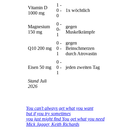
1 -
Vitamin D
0 -
1x wöchtlich
1000 mg
0
0 -
Magnesium
gegen
0-
150 mg
Muskelkrämpfe
1
0 -
gegen
Q10 200 mg
0 -
Beinschmerzen
1
durch Atrovastin
0 -
Eisen 50 mg
0 -
jeden zweiten Tag
1
Stand Juli
2026
You can't always get what you want
but if you try sometimes
you just might find You get what you need
Mick Jagger, Keith Richards