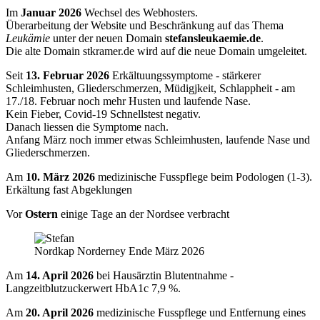
Im
Januar 2026
Wechsel des Webhosters.
Überarbeitung der Website und Beschränkung auf das Thema
Leukämie
unter der neuen Domain
stefansleukaemie.de
.
Die alte Domain stkramer.de wird auf die neue Domain umgeleitet.
Seit
13. Februar 2026
Erkältuungssymptome - stärkerer
Schleimhusten, Gliederschmerzen, Müdigjkeit, Schlappheit - am
17./18. Februar noch mehr Husten und laufende Nase.
Kein Fieber, Covid-19 Schnellstest negativ.
Danach liessen die Symptome nach.
Anfang März noch immer etwas Schleimhusten, laufende Nase und
Gliederschmerzen.
Am
10. März 2026
medizinische Fusspflege beim Podologen (1-3).
Erkältung fast Abgeklungen
Vor
Ostern
einige Tage an der Nordsee verbracht
Nordkap Norderney Ende März 2026
Am
14. April 2026
bei Hausärztin Blutentnahme -
Langzeitblutzuckerwert HbA1c 7,9 %.
Am
20. April 2026
medizinische Fusspflege und Entfernung eines