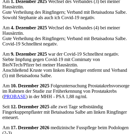
Am
1. Dezember 2025
Wechsel des Verbandes (3) bei meiner
Hausärztin.
Gute Verheilung des Ringfingers; Verband mit Betaisadona Salbe.
Sowohl Stephanie als auch ich Covid-19 negativ.
Am
4. Dezember 2025
Wechsel des Verbandes (4) bei meiner
Hausärztin.
Gute Verheilung des Ringfingers; Verband mit Betaisadona Salbe.
Covid-19 Schnelltest negativ.
Am
9. Dezember 2025
war der Covid-19 Schnelltest negativ.
Siebte Impfung gegen Covid-19 mit Comirnaty von
BioNTech/Pfizer bei meiner Hausärztin.
Anschließend Kruste vom linken Ringfinger entfernt und Verband
(5) mit Betaisadona Salbe.
Am
10. Dezember 2025
Folgeuntersuchung Prostatakrebsvorsorge
im Rahmen der Studie zur Früherkennung von Prostatakrebs
(
PROBASE
) in der MHH - PSA 1,88 ng/ml.
Seit
12. Dezember 2025
alle zwei Tage selbstständig
Fingerkuppenpflaster mit Betaisadona Salbe am linken Ringfinger
erneuert.
Am
17. Dezember 2026
medizinische Fusspflege beim Podologen
(2-3).